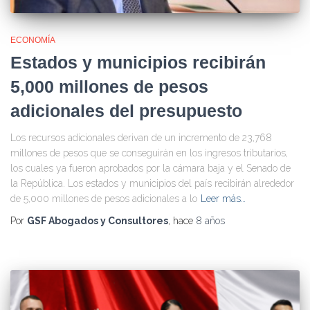
ECONOMÍA
Estados y municipios recibirán
5,000 millones de pesos
adicionales del presupuesto
Los recursos adicionales derivan de un incremento de 23,768
millones de pesos que se conseguirán en los ingresos tributarios,
los cuales ya fueron aprobados por la cámara baja y el Senado de
la República. Los estados y municipios del país recibirán alrededor
de 5,000 millones de pesos adicionales a lo
Leer más…
Por
GSF Abogados y Consultores
, hace
8 años