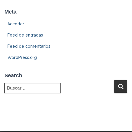
Meta
Acceder
Feed de entradas
Feed de comentarios
WordPress.org
Search
B
u
s
c
a
r
: