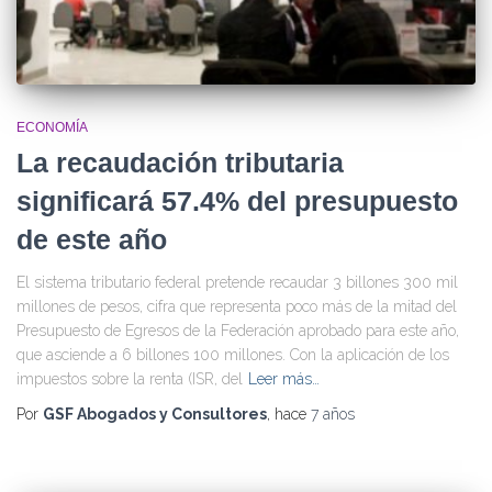
ECONOMÍA
La recaudación tributaria
significará 57.4% del presupuesto
de este año
El sistema tributario federal pretende recaudar 3 billones 300 mil
millones de pesos, cifra que representa poco más de la mitad del
Presupuesto de Egresos de la Federación aprobado para este año,
que asciende a 6 billones 100 millones. Con la aplicación de los
impuestos sobre la renta (ISR, del
Leer más…
Por
GSF Abogados y Consultores
, hace
7 años