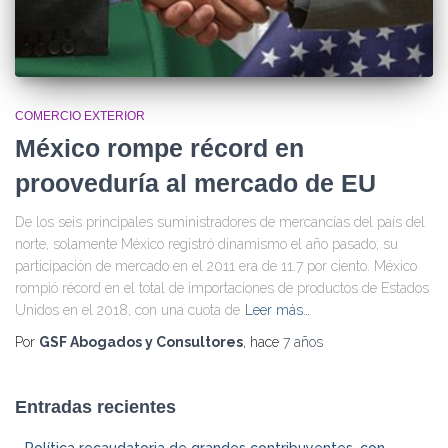
COMERCIO EXTERIOR
México rompe récord en
prooveduría al mercado de EU
De los seis principales suministradores de mercancías del país del
norte, solamente México registró dinamismo el año pasado; su
participación de mercado en el 2011 era de 11.7 por ciento. México
rompió récord en el total de importaciones de productos de Estados
Unidos en el 2018, con una cuota de
Leer más…
Por
GSF Abogados y Consultores
, hace
7 años
Entradas recientes
Política recaudatoria de grandes contribuyentes, con