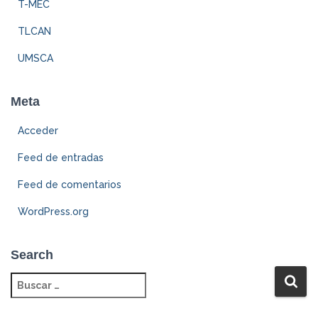
T-MEC
TLCAN
UMSCA
Meta
Acceder
Feed de entradas
Feed de comentarios
WordPress.org
Search
B
u
s