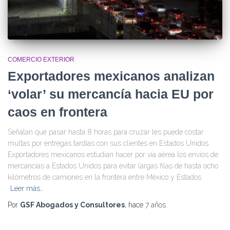
COMERCIO EXTERIOR
Exportadores mexicanos analizan
‘volar’ su mercancía hacia EU por
caos en frontera
Señalan que pasar hasta 8 horas para cruzar les puede costar
multas por entregas tardías con sus clientes en Estados Unidos.
Exportadores mexicanos estudian hacer por vía aérea los envíos de
mercancías a Estados Unidos para evitar largas filas de hasta ocho
kilómetros de camiones en la frontera entre México y Estados
Leer más…
Por
GSF Abogados y Consultores
, hace
7 años