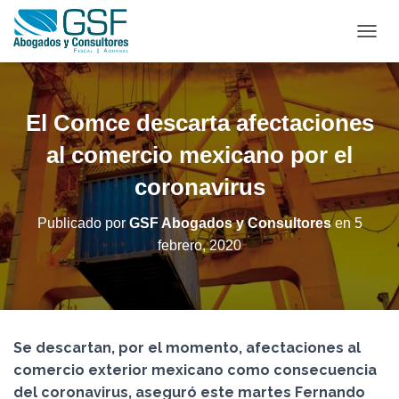
C
A
M
B
I
El Comce descarta afectaciones
A
R
al comercio mexicano por el
M
coronavirus
O
D
O
Publicado por
GSF Abogados y Consultores
en
5
D
febrero, 2020
E
N
A
V
E
G
Se descartan, por el momento, afectaciones al
A
C
comercio exterior mexicano como consecuencia
I
del coronavirus, aseguró este martes Fernando