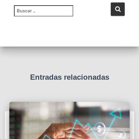
B
u
s
c
a
r
:
Entradas relacionadas