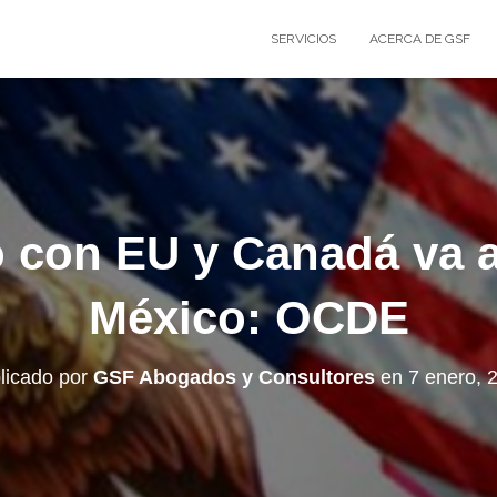
SERVICIOS
ACERCA DE GSF
o con EU y Canadá va 
México: OCDE
licado por
GSF Abogados y Consultores
en
7 enero, 