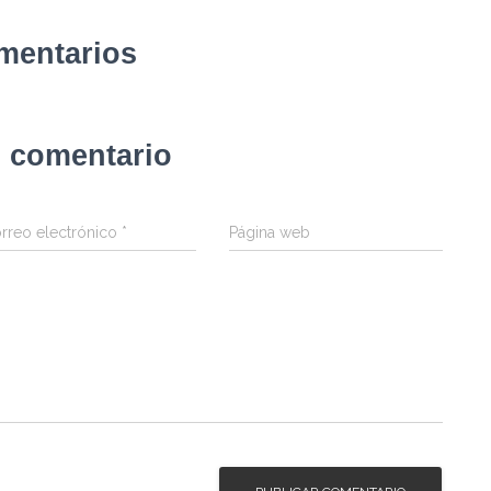
mentarios
n comentario
rreo electrónico
*
Página web