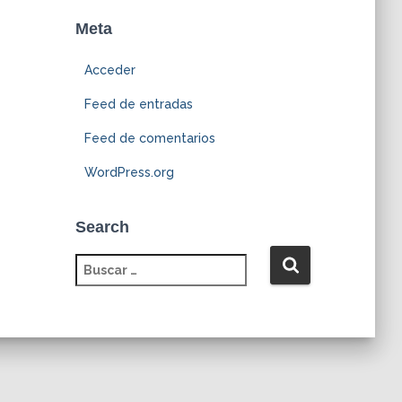
Meta
Acceder
Feed de entradas
Feed de comentarios
WordPress.org
Search
B
u
s
c
a
r
: