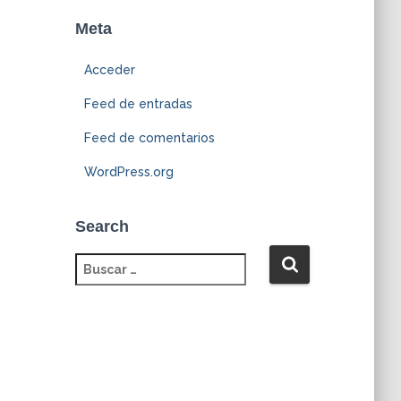
Meta
Acceder
Feed de entradas
Feed de comentarios
WordPress.org
Search
B
u
s
c
a
r
: