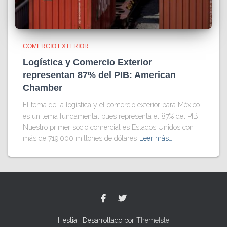
COMERCIO EXTERIOR
Logística y Comercio Exterior
representan 87% del PIB: American
Chamber
El tema de la logística y el comercio exterior para México
es un tema fundamental pues representa el 87% del PIB.
Nuestro primer socio comercial es Estados Unidos con
más de 719,000 millones de dólares
Leer más…
Hestia | Desarrollado por
ThemeIsle