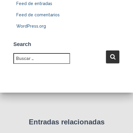
Feed de entradas
Feed de comentarios
WordPress.org
Search
B
u
s
c
a
r
:
Entradas relacionadas