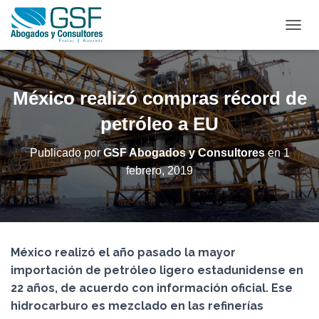
C
A
M
B
I
México realizó compras récord de
A
R
petróleo a EU
M
O
Publicado por
GSF Abogados y Consultores
en
1
D
febrero, 2019
O
D
E
N
A
V
México realizó el año pasado la mayor
E
G
importación de petróleo ligero estadunidense en
A
22 años, de acuerdo con información oficial. Ese
C
hidrocarburo es mezclado en las refinerías
I