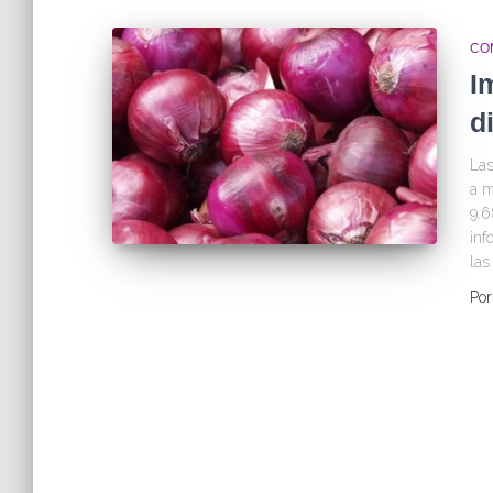
CO
I
d
Las
a m
9.6
inf
las
Po