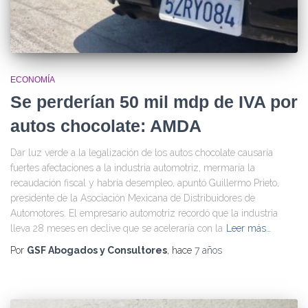
ECONOMÍA
Se perderían 50 mil mdp de IVA por
autos chocolate: AMDA
Dar luz verde a la legalización de los autos chocolate causaría
fuertes afectaciones a la industria automotriz, mermaría la
recaudación fiscal y habría desempleo, apuntó Guillermo Prieto,
presidente de la Asociación Mexicana de Distribuidores de
Automotores. El empresario automotriz recordó que la industria
lleva 28 meses en declive que se aceleraría con la
Leer más…
Por
GSF Abogados y Consultores
, hace
7 años