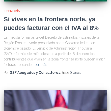
ECONOMÍA
Si vives en la frontera norte, ya
puedes facturar con el IVA al 8%
La medida forma parte del Decreto de Estímulos Fiscales de la
Región Frontera Norte presentado por el Gobierno federal en
diciembre pasado. El Servicio de Administración Tributaria
(SAT) informó este miércoles que a partir del 8 de enero los
contribuyentes que viven en la zona fronteriza norte pueden emitir
facturas aplicando
Leer más…
Por
GSF Abogados y Consultores
, hace
8 años