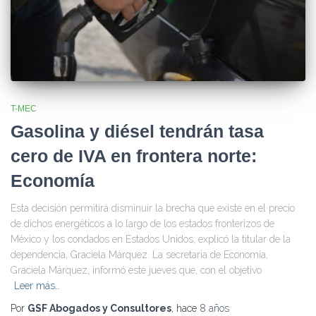
T-MEC
Gasolina y diésel tendrán tasa
cero de IVA en frontera norte:
Economía
Esta decisión permitirá disminuir la brecha que existe en el precio
de dichos energéticos a lo largo de los estados fronterizos de
México y los condados en Estados Unidos, explicó la titular de la
dependencia, Graciela Márquez. La secretaria de Economía,
Graciela Márquez, informó este jueves que, con el objetivo
Leer más…
Por
GSF Abogados y Consultores
, hace
8 años