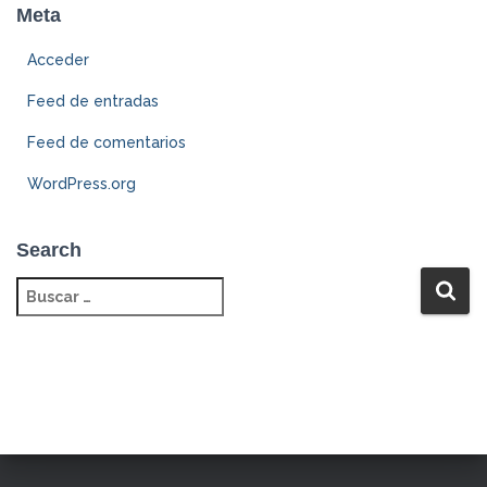
Meta
Acceder
Feed de entradas
Feed de comentarios
WordPress.org
Search
B
u
s
c
a
r
: