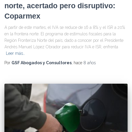
norte, acertado pero disruptivo:
Coparmex
A partir de este martes, el IVA se reduce de 16 a 8% y el ISR a 20%
en la frontera norte. El programa de estímulos fiscales para la
Región Fronteriza Norte del país, dado a conocer por el Presidente
Andrés Manuel López Obrador para reducir IVA e ISR, enfrenta
Leer más…
Por
GSF Abogados y Consultores
, hace
8 años