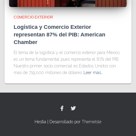
COMERCIO EXTERIOR
Logística y Comercio Exterior
representan 87% del PIB: American
Chamber
El tema de la logística y el comercio exterior para México
es un tema fundamental pues representa el 87% del PIB.
Nuestro primer socio comercial es Estados Unidos con
más de 719,000 millones de dólares
Leer más…
Hestia | Desarrollado por
ThemeIsle