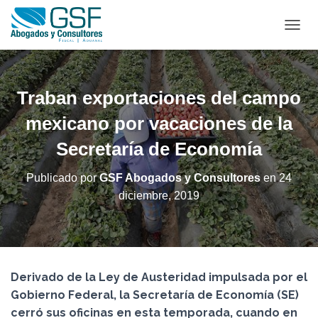
C
A
M
B
I
Traban exportaciones del campo
A
R
mexicano por vacaciones de la
M
Secretaría de Economía
O
D
O
Publicado por
GSF Abogados y Consultores
en
24
D
diciembre, 2019
E
N
A
V
E
G
Derivado de la Ley de Austeridad impulsada por el
A
C
Gobierno Federal, la Secretaría de Economía (SE)
I
cerró sus oficinas en esta temporada, cuando en