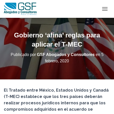
C
A
M
B
I
Gobierno ‘afina’ reglas para
A
R
aplicar el T-MEC
M
O
Publicado por
GSF Abogados y Consultores
en
5
D
febrero, 2020
O
D
E
N
A
V
El Tratado entre México, Estados Unidos y Canadá
E
G
(T-MEC) establece que los tres países deberán
A
realizar procesos jurídicos internos para que los
C
compromisos adquiridos en el acuerdo se
I