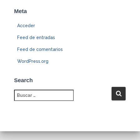
Meta
Acceder
Feed de entradas
Feed de comentarios
WordPress.org
Search
B
u
s
c
a
r
: