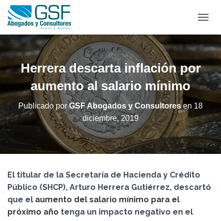
C
A
M
B
I
Herrera descarta inflación por
A
R
aumento al salario mínimo
M
O
Publicado por
GSF Abogados y Consultores
en
18
D
diciembre, 2019
O
D
E
N
A
V
El titular de la Secretaría de Hacienda y Crédito
E
G
Público (SHCP), Arturo Herrera Gutiérrez, descartó
A
que el
aumento del salario mínimo para el
C
próximo año
tenga un impacto negativo en el
I