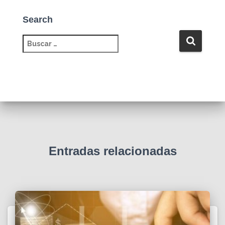
Search
B
u
s
c
a
r
:
Entradas relacionadas