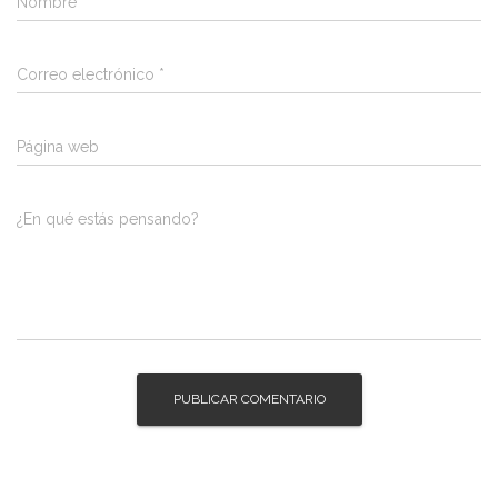
Nombre
*
Correo electrónico
*
Página web
¿En qué estás pensando?