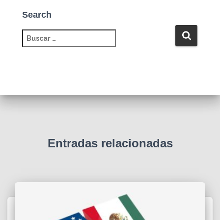
Search
B
u
s
c
a
r
:
Entradas relacionadas