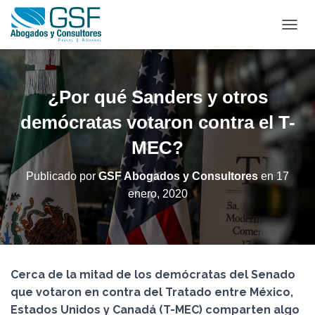
C
A
M
B
I
¿Por qué Sanders y otros
A
R
demócratas votaron contra el T-
M
MEC?
O
D
O
Publicado por
GSF Abogados y Consultores
en
17
D
enero, 2020
E
N
A
V
E
G
Cerca de la mitad de los demócratas del Senado
A
C
que votaron en contra del Tratado entre México,
I
Estados Unidos y Canadá (T-MEC) comparten algo