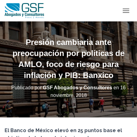
C
A
M
B
I
Presión cambiaria ante
A
R
preocupación por políticas de
M
AMLO, foco de riesgo para
O
D
inflación y PIB: Banxico
O
D
E
Publicado por
GSF Abogados y Consultores
en
16
N
noviembre, 2018
A
V
E
G
A
C
El Banco de México elevó en 25 puntos base el
I